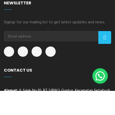
NEWSLETTER
Signup for our mailing list to get latest updates and news.
CONTACT US
Alamat:
Jl. Salak No.10, RT.2/RW.1, Guntur, Kecamatan Setiabudi,
Kota Jakarta Selatan, Daerah Khusus Ibukota Jakarta 12980
No Telp:
+62895806781260