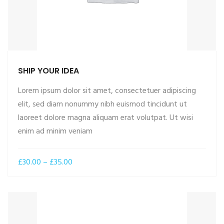
SHIP YOUR IDEA
Lorem ipsum dolor sit amet, consectetuer adipiscing
elit, sed diam nonummy nibh euismod tincidunt ut
laoreet dolore magna aliquam erat volutpat. Ut wisi
ADD TO CART
enim ad minim veniam
Price
£
30.00
–
£
35.00
range:
£30.00
through
£35.00