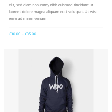
elit, sed diam nonummy nibh euismod tincidunt ut
laoreet dolore magna aliquam erat volutpat. Ut wisi
ADD TO CART
enim ad minim veniam
Price
£
30.00
–
£
35.00
range:
£30.00
through
£35.00